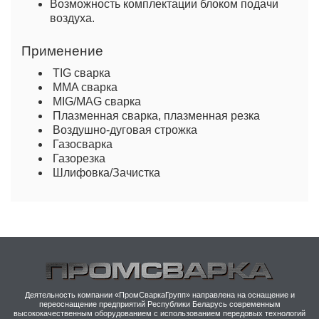
Возможность комплектации блоком подачи
воздуха.
Применение
TIG сварка
MMA сварка
MIG/MAG сварка
Плазменная сварка, плазменная резка
Воздушно-дуговая строжка
Газосварка
Газорезка
Шлифовка/Зачистка
Комплектующие
Артикул
F20 60 x 110
0700000426
F20 90 x 110
0700000427
F20 Air 60 x 110 Подготовленная для
Деятельность компании «ПромСваркаГрупп» направлена на оснащение и
подачи воздуха (включая
0700000428
переоснащение предприятий Республики Беларусь современным
высококачественным оборудованием с использованием передовых технологий
воздуховод и лицевое уплотнение)