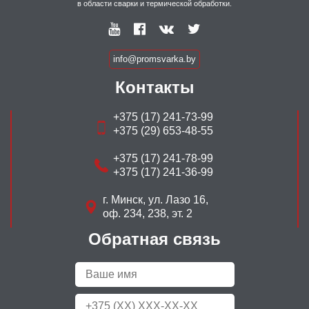
в области сварки и термической обработки.
F20 Air 90 x 110 Подготовленная для
подачи воздуха (включая
0700000429
воздуховод и лицевое уплотнение)
info@promsvarka.by
Внешняя защитные пластина F20
Контакты
0160307001
60 x 110
+375 (17) 241-73-99
Внешняя защитные пластина F20
+375 (29) 653-48-55
0160307004
90 x 110
+375 (17) 241-78-99
Inside/Outside Cover Lens 60 x 110,
+375 (17) 241-36-99
0700000252
90 x 110
г. Минск, ул. Лазо 16,
Lens Retaining Clip 60 x 110
0700000255
оф. 234, 238, эт. 2
Обратная связь
Lens Retaining Clip 90 x 110
0700000256
Оголовье
0700000415
Оголовье с воздуховодом
0700000420